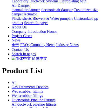
Laboratory Ductwork Systems
Eletroplating bath
Air Damper
manual air damper
electronic air damper
Customized size
damper
Actuator
Plastic sheets
Blowers & Water pumpers
Custromized pp
product
Search In pages
About Us
Company Introduction
Honor
Project Cases
News
全部
FRQs
Company News
Industry News
Contact Us
Search In pages
简体中文
Product List
All
Gas Treatments Devices
Wet scrubber fittings
Wet scrubber fillings
Ductwork& Pipeline Fittings
All
ductwork
pipeline fittings