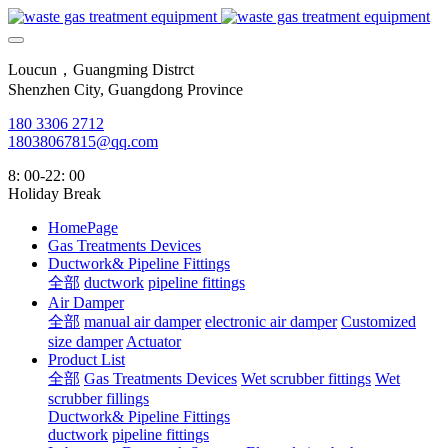
Loucun，Guangming Distrct
Shenzhen City, Guangdong Province
180 3306 2712
18038067815@qq.com
8: 00-22: 00
Holiday Break
HomePage
Gas Treatments Devices
Ductwork& Pipeline Fittings
全部
ductwork
pipeline fittings
Air Damper
全部
manual air damper
electronic air damper
Customized
size damper
Actuator
Product List
全部
Gas Treatments Devices
Wet scrubber fittings
Wet
scrubber fillings
Ductwork& Pipeline Fittings
ductwork
pipeline fittings