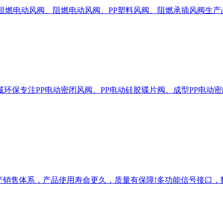
P阻燃电动风阀、阻燃电动风阀、PP塑料风阀、阻燃承插风阀生
诚环保专注PP电动密闭风阀、PP电动硅胶碟片阀、成型PP电
产销售体系，产品使用寿命更久，质量有保障!多功能信号接口，