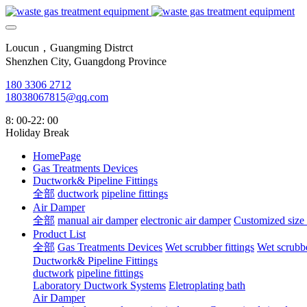
Loucun，Guangming Distrct
Shenzhen City, Guangdong Province
180 3306 2712
18038067815@qq.com
8: 00-22: 00
Holiday Break
HomePage
Gas Treatments Devices
Ductwork& Pipeline Fittings
全部
ductwork
pipeline fittings
Air Damper
全部
manual air damper
electronic air damper
Customized size
Product List
全部
Gas Treatments Devices
Wet scrubber fittings
Wet scrubbe
Ductwork& Pipeline Fittings
ductwork
pipeline fittings
Laboratory Ductwork Systems
Eletroplating bath
Air Damper