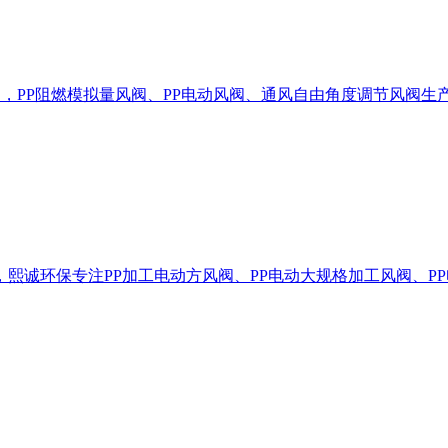
阀，PP阻燃模拟量风阀、PP电动风阀、通风自由角度调节风阀
，熙诚环保专注PP加工电动方风阀、PP电动大规格加工风阀、