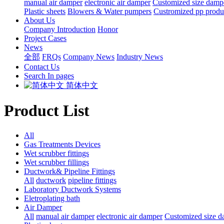
manual air damper
electronic air damper
Customized size damp
Plastic sheets
Blowers & Water pumpers
Custromized pp produ
About Us
Company Introduction
Honor
Project Cases
News
全部
FRQs
Company News
Industry News
Contact Us
Search In pages
简体中文
Product List
All
Gas Treatments Devices
Wet scrubber fittings
Wet scrubber fillings
Ductwork& Pipeline Fittings
All
ductwork
pipeline fittings
Laboratory Ductwork Systems
Eletroplating bath
Air Damper
All
manual air damper
electronic air damper
Customized size d