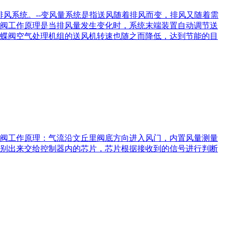
风系统。--变风量系统是指送风随着排风而变，排风又随着需
阀工作原理是当排风量发生变化时，系统末端装置自动调节送
蝶阀空气处理机组的送风机转速也随之而降低，达到节能的目
风阀工作原理：气流沿文丘里阀底方向进入风门，内置风量测量
别出来交给控制器内的芯片，芯片根据接收到的信号进行判断