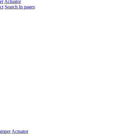
er
Actuator
ct
Search In pages
amper
Actuator