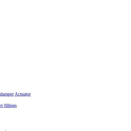
 damper
Actuator
r fillings