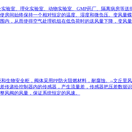
实验室、理化实验室、动物实验室、GMP药厂、隔离病房等送排
使房间始终保持一个相对恒定的温度、湿度和微负压。变风量蝶
围内，从而使得空气处理机组在低负荷时的送风量下降，变风量
和生物安全柜，阀体采用PP防火阻燃材料，耐腐蚀。--文丘里
差传递给控制器内的传感器，产生流量差，传感器把压差数据识
整风阀的风量，保证系统恒定的风速。