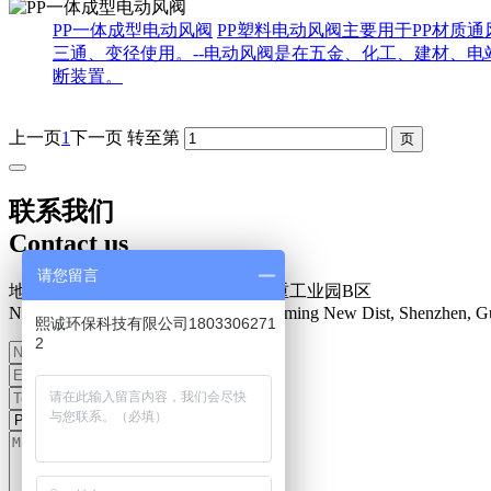
PP一体成型电动风阀
PP塑料电动风阀主要用于PP材质
三通、变径使用。--电动风阀是在五金、化工、建材、
断装置。
上一页
1
下一页
转至第
联系我们
Contact us
请您留言
地址：深圳市光明新区楼村盛泰安重工业园B区
N0.34 Zhenxing Road, Loucun, Guangming New Dist, Shenzhen, G
熙诚环保科技有限公司1803306271
2