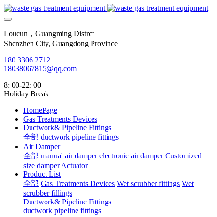
Loucun，Guangming Distrct
Shenzhen City, Guangdong Province
180 3306 2712
18038067815@qq.com
8: 00-22: 00
Holiday Break
HomePage
Gas Treatments Devices
Ductwork& Pipeline Fittings
全部
ductwork
pipeline fittings
Air Damper
全部
manual air damper
electronic air damper
Customized
size damper
Actuator
Product List
全部
Gas Treatments Devices
Wet scrubber fittings
Wet
scrubber fillings
Ductwork& Pipeline Fittings
ductwork
pipeline fittings