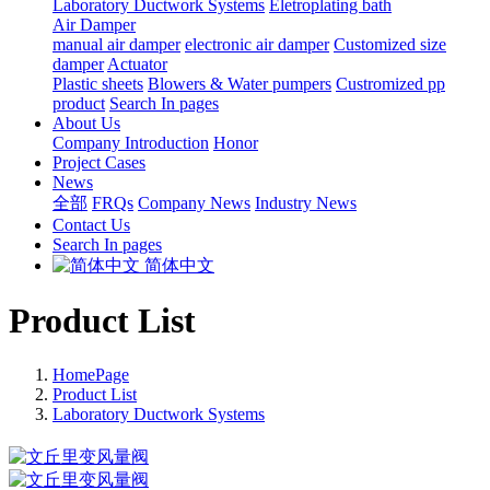
Laboratory Ductwork Systems
Eletroplating bath
Air Damper
manual air damper
electronic air damper
Customized size
damper
Actuator
Plastic sheets
Blowers & Water pumpers
Custromized pp
product
Search In pages
About Us
Company Introduction
Honor
Project Cases
News
全部
FRQs
Company News
Industry News
Contact Us
Search In pages
简体中文
Product List
HomePage
Product List
Laboratory Ductwork Systems