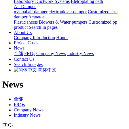
Laboratory Ductwork Systems
Eletroplating bath
Air Damper
manual air damper
electronic air damper
Customized size
damper
Actuator
Plastic sheets
Blowers & Water pumpers
Custromized pp
product
Search In pages
About Us
Company Introduction
Honor
Project Cases
News
全部
FRQs
Company News
Industry News
Contact Us
Search In pages
简体中文
News
全部
FRQs
Company News
Industry News
FRQs