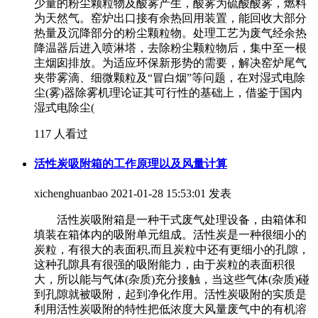
少量的粉尘颗粒物及酸雾产生，酸雾为硫酸酸雾，燃料
为天然气。窑炉出口接有余热回用装置，能回收大部分
热量及沉降部分的粉尘颗粒物。处理工艺为废气经余热
降温器后进入喷淋塔，去除粉尘颗粒物后，集中至一根
主烟囱排放。为适应环保新形势的需要，解决窑炉尾气
夹带雾滴、细微颗粒及“冒白烟”等问题，在对湿式电除
尘(雾)器除雾机理论证其可行性的基础上，借鉴于国内
湿式电除尘(
117 人看过
活性炭吸附箱的工作原理以及风量计算
xichenghuanbao
2021-01-28 15:53:01 发表
活性炭吸附箱是一种干式废气处理设备，由箱体和
填装在箱体内的吸附单元组成。活性炭是一种很细小的
炭粒，有很大的表面积,而且炭粒中还有更细小的孔隙，
这种孔隙具有很强的吸附能力，由于炭粒的表面积很
大，所以能与气体(杂质)充分接触，当这些气体(杂质)碰
到孔隙就被吸附，起到净化作用。活性炭吸附的实质是
利用活性炭吸附的特性把低浓度大风量废气中的有机溶