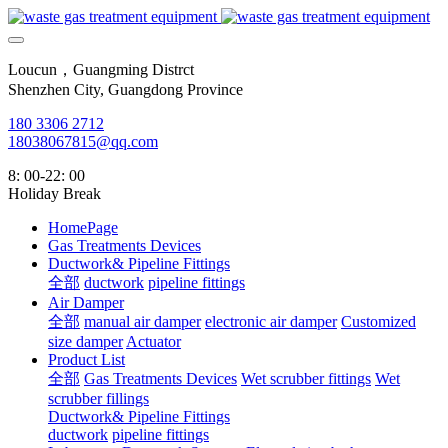
Loucun，Guangming Distrct
Shenzhen City, Guangdong Province
180 3306 2712
18038067815@qq.com
8: 00-22: 00
Holiday Break
HomePage
Gas Treatments Devices
Ductwork& Pipeline Fittings
全部
ductwork
pipeline fittings
Air Damper
全部
manual air damper
electronic air damper
Customized
size damper
Actuator
Product List
全部
Gas Treatments Devices
Wet scrubber fittings
Wet
scrubber fillings
Ductwork& Pipeline Fittings
ductwork
pipeline fittings