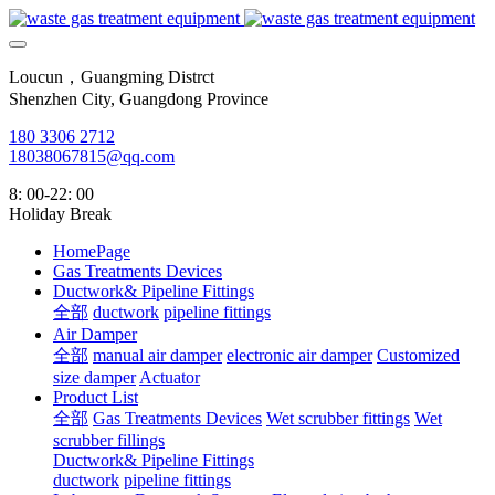
Loucun，Guangming Distrct
Shenzhen City, Guangdong Province
180 3306 2712
18038067815@qq.com
8: 00-22: 00
Holiday Break
HomePage
Gas Treatments Devices
Ductwork& Pipeline Fittings
全部
ductwork
pipeline fittings
Air Damper
全部
manual air damper
electronic air damper
Customized
size damper
Actuator
Product List
全部
Gas Treatments Devices
Wet scrubber fittings
Wet
scrubber fillings
Ductwork& Pipeline Fittings
ductwork
pipeline fittings