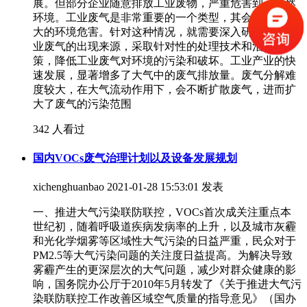
展。但部分企业随意排放工业废物，严重危害到了自然
环境。工业废气是非常重要的一个类型，其会带来十分
大的环境危害。针对这种情况，就需要深入研究现代工
业废气的出现来源，采取针对性的处理技术和治理对
策，降低工业废气对环境的污染和破坏。工业产业的快
速发展，显著增多了大气中的废气排放量。废气分解难
度较大，在大气流动作用下，会不断扩散废气，进而扩
大了废气的污染范围
342 人看过
国内VOCs废气治理计划以及设备发展规划
xichenghuanbao
2021-01-28 15:53:01 发表
一、推进大气污染联防联控，VOCs首次成关注重点本
世纪初，随着呼吸道疾病发病率的上升，以及城市灰霾
和光化学烟雾等区域性大气污染的日益严重，民众对于
PM2.5等大气污染问题的关注度日益提高。为解决导致
雾霾产生的更深层次的大气问题，减少对群众健康的影
响，国务院办公厅于2010年5月转发了《关于推进大气污
染联防联控工作改善区域空气质量的指导意见》（国办