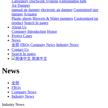
Laboratory Ductwork Systems
Eletroplating bath
Air Damper
manual air damper
electronic air damper
Customized size
damper
Actuator
Plastic sheets
Blowers & Water pumpers
Custromized pp
product
Search In pages
About Us
Company Introduction
Honor
Project Cases
News
全部
FRQs
Company News
Industry News
Contact Us
Search In pages
简体中文
News
全部
FRQs
Company News
Industry News
Industry News