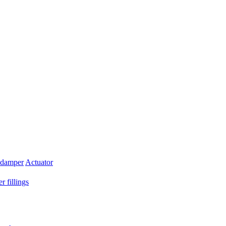
 damper
Actuator
r fillings