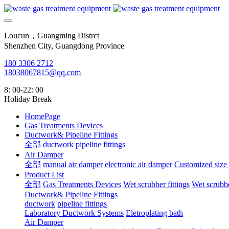
Loucun，Guangming Distrct
Shenzhen City, Guangdong Province
180 3306 2712
18038067815@qq.com
8: 00-22: 00
Holiday Break
HomePage
Gas Treatments Devices
Ductwork& Pipeline Fittings
全部
ductwork
pipeline fittings
Air Damper
全部
manual air damper
electronic air damper
Customized size
Product List
全部
Gas Treatments Devices
Wet scrubber fittings
Wet scrubbe
Ductwork& Pipeline Fittings
ductwork
pipeline fittings
Laboratory Ductwork Systems
Eletroplating bath
Air Damper