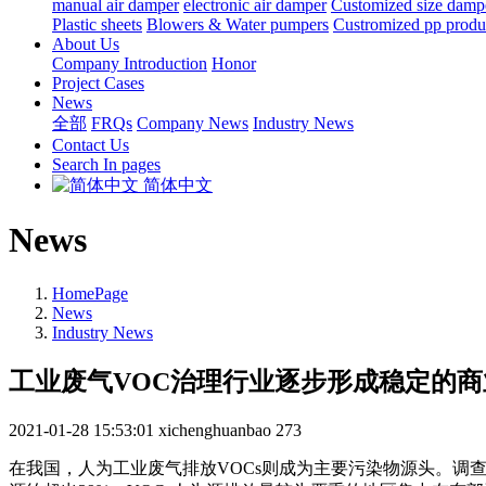
manual air damper
electronic air damper
Customized size damp
Plastic sheets
Blowers & Water pumpers
Custromized pp produ
About Us
Company Introduction
Honor
Project Cases
News
全部
FRQs
Company News
Industry News
Contact Us
Search In pages
简体中文
News
HomePage
News
Industry News
工业废气VOC治理行业逐步形成稳定的商
2021-01-28 15:53:01
xichenghuanbao
273
在我国，人为工业废气排放VOCs则成为主要污染物源头。调查