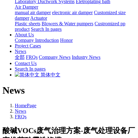
Laboratory Ductwork Systems
Eletroplating bath
Air Damper
manual air damper
electronic air damper
Customized size
damper
Actuator
Plastic sheets
Blowers & Water pumpers
Custromized pp
product
Search In pages
About Us
Company Introduction
Honor
Project Cases
News
全部
FRQs
Company News
Industry News
Contact Us
Search In pages
简体中文
News
HomePage
News
FRQs
酸碱VOCs废气治理方案-废气处理设备厂