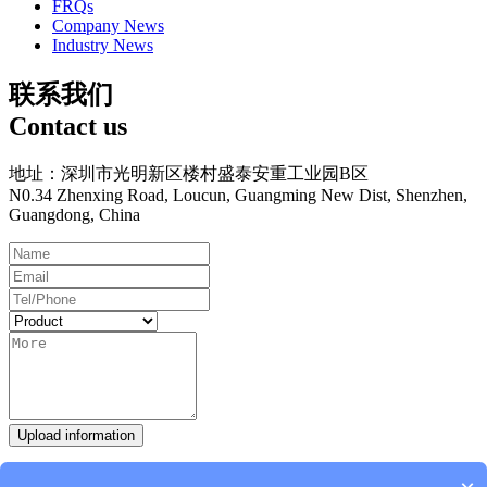
FRQs
Company News
Industry News
联系我们
Contact us
地址：深圳市光明新区楼村盛泰安重工业园B区
N0.34 Zhenxing Road, Loucun, Guangming New Dist, Shenzhen,
Guangdong, China
Upload information
Hot Line：
0755-27093335