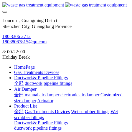
Loucun，Guangming Distrct
Shenzhen City, Guangdong Province
180 3306 2712
18038067815@qq.com
8: 00-22: 00
Holiday Break
HomePage
Gas Treatments Devices
Ductwork& Pipeline Fittings
全部
ductwork
pipeline fittings
Air Damper
全部
manual air damper
electronic air damper
Customized
size damper
Actuator
Product List
全部
Gas Treatments Devices
Wet scrubber fittings
Wet
scrubber fillings
Ductwork& Pipeline Fittings
ductwork
pipeline fittings