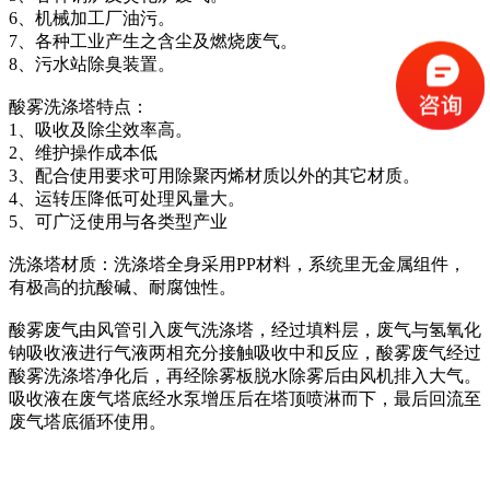
6、机械加工厂油污。
7、各种工业产生之含尘及燃烧废气。
8、污水站除臭装置。
酸雾洗涤塔特点：
1、吸收及除尘效率高。
2、维护操作成本低
3、配合使用要求可用除聚丙烯材质以外的其它材质。
4、运转压降低可处理风量大。
5、可广泛使用与各类型产业
洗涤塔材质：洗涤塔全身采用PP材料，系统里无金属组件，
有极高的抗酸碱、耐腐蚀性。
酸雾废气由风管引入废气洗涤塔，经过填料层，废气与氢氧化
钠吸收液进行气液两相充分接触吸收中和反应，酸雾废气经过
酸雾洗涤塔净化后，再经除雾板脱水除雾后由风机排入大气。
吸收液在废气塔底经水泵增压后在塔顶喷淋而下，最后回流至
废气塔底循环使用。