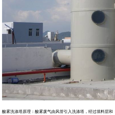
酸雾洗涤塔原理：酸雾废气由风管引入洗涤塔，经过填料层和