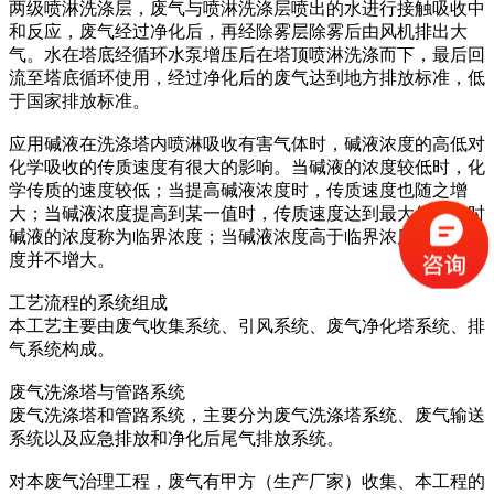
两级喷淋洗涤层，废气与喷淋洗涤层喷出的水进行接触吸收中
和反应，废气经过净化后，再经除雾层除雾后由风机排出大
气。水在塔底经循环水泵增压后在塔顶喷淋洗涤而下，最后回
流至塔底循环使用，经过净化后的废气达到地方排放标准，低
于国家排放标准。
应用碱液在洗涤塔内喷淋吸收有害气体时，碱液浓度的高低对
化学吸收的传质速度有很大的影响。当碱液的浓度较低时，化
学传质的速度较低；当提高碱液浓度时，传质速度也随之增
大；当碱液浓度提高到某一值时，传质速度达到最大值，此时
碱液的浓度称为临界浓度；当碱液浓度高于临界浓度时传质速
度并不增大。
工艺流程的系统组成
本工艺主要由废气收集系统、引风系统、废气净化塔系统、排
气系统构成。
废气洗涤塔与管路系统
废气洗涤塔和管路系统，主要分为废气洗涤塔系统、废气输送
系统以及应急排放和净化后尾气排放系统。
对本废气治理工程，废气有甲方（生产厂家）收集、本工程的