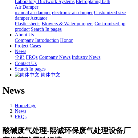
Laboratory Ductwork Systems
Eletroplating bath
Air Damper
manual air damper
electronic air damper
Customized size
damper
Actuator
Plastic sheets
Blowers & Water pumpers
Custromized pp
product
Search In pages
About Us
Company Introduction
Honor
Project Cases
News
全部
FRQs
Company News
Industry News
Contact Us
Search In pages
简体中文
News
HomePage
News
FRQs
酸碱废气处理-熙诚环保废气处理设备厂