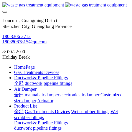
Loucun，Guangming Distrct
Shenzhen City, Guangdong Province
180 3306 2712
18038067815@qq.com
8: 00-22: 00
Holiday Break
HomePage
Gas Treatments Devices
Ductwork& Pipeline Fittings
全部
ductwork
pipeline fittings
Air Damper
全部
manual air damper
electronic air damper
Customized
size damper
Actuator
Product List
全部
Gas Treatments Devices
Wet scrubber fittings
Wet
scrubber fillings
Ductwork& Pipeline Fittings
ductwork
pipeline fittings