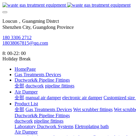
Loucun，Guangming Distrct
Shenzhen City, Guangdong Province
180 3306 2712
18038067815@qq.com
8: 00-22: 00
Holiday Break
HomePage
Gas Treatments Devices
Ductwork& Pipeline Fittings
全部
ductwork
pipeline fittings
Air Damper
全部
manual air damper
electronic air damper
Customized size
Product List
全部
Gas Treatments Devices
Wet scrubber fittings
Wet scrubbe
Ductwork& Pipeline Fittings
ductwork
pipeline fittings
Laboratory Ductwork Systems
Eletroplating bath
Air Damper