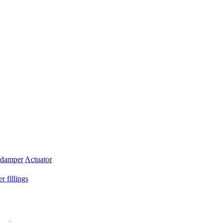
 damper
Actuator
r fillings