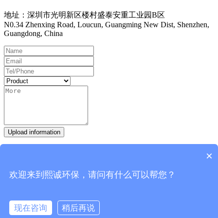
地址：深圳市光明新区楼村盛泰安重工业园B区
N0.34 Zhenxing Road, Loucun, Guangming New Dist, Shenzhen,
Guangdong, China
Upload information
Hot Line：
0755-27093335
×
Work Time
欢迎来到熙诚环保，请问有什么可以帮您？
9:00-18:00 Everyday
FRQs
Gas Treatments Devices
Wet scrubber fittings
Ductwork&
现在咨询
稍后再说
Pipeline Fittings
Laboratory Ductwork Systems
Eletroplating bath
在线咨询
拨打电话