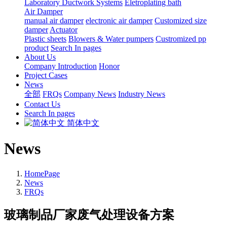
Laboratory Ductwork Systems
Eletroplating bath
Air Damper
manual air damper
electronic air damper
Customized size
damper
Actuator
Plastic sheets
Blowers & Water pumpers
Custromized pp
product
Search In pages
About Us
Company Introduction
Honor
Project Cases
News
全部
FRQs
Company News
Industry News
Contact Us
Search In pages
简体中文
News
HomePage
News
FRQs
玻璃制品厂家废气处理设备方案