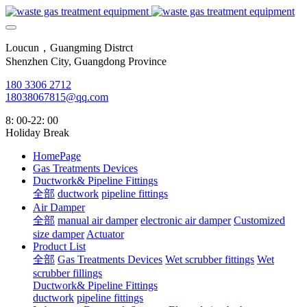
Loucun，Guangming Distrct
Shenzhen City, Guangdong Province
180 3306 2712
18038067815@qq.com
8: 00-22: 00
Holiday Break
HomePage
Gas Treatments Devices
Ductwork& Pipeline Fittings
全部
ductwork
pipeline fittings
Air Damper
全部
manual air damper
electronic air damper
Customized
size damper
Actuator
Product List
全部
Gas Treatments Devices
Wet scrubber fittings
Wet
scrubber fillings
Ductwork& Pipeline Fittings
ductwork
pipeline fittings