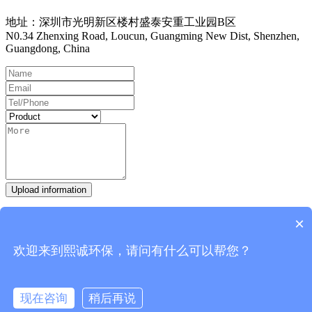
地址：深圳市光明新区楼村盛泰安重工业园B区
N0.34 Zhenxing Road, Loucun, Guangming New Dist, Shenzhen,
Guangdong, China
Upload information
Hot Line：
0755-27093335
×
Work Time
欢迎来到熙诚环保，请问有什么可以帮您？
9:00-18:00 Everyday
FRQs
Gas Treatments Devices
Wet scrubber fittings
Ductwork&
现在咨询
稍后再说
Pipeline Fittings
Laboratory Ductwork Systems
Eletroplating bath
在线咨询
拨打电话