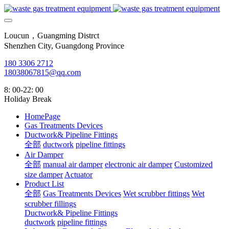
Loucun，Guangming Distrct
Shenzhen City, Guangdong Province
180 3306 2712
18038067815@qq.com
8: 00-22: 00
Holiday Break
HomePage
Gas Treatments Devices
Ductwork& Pipeline Fittings
全部
ductwork
pipeline fittings
Air Damper
全部
manual air damper
electronic air damper
Customized
size damper
Actuator
Product List
全部
Gas Treatments Devices
Wet scrubber fittings
Wet
scrubber fillings
Ductwork& Pipeline Fittings
ductwork
pipeline fittings