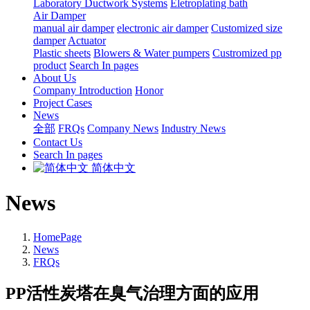
Laboratory Ductwork Systems
Eletroplating bath
Air Damper
manual air damper
electronic air damper
Customized size
damper
Actuator
Plastic sheets
Blowers & Water pumpers
Custromized pp
product
Search In pages
About Us
Company Introduction
Honor
Project Cases
News
全部
FRQs
Company News
Industry News
Contact Us
Search In pages
简体中文
News
HomePage
News
FRQs
PP活性炭塔在臭气治理方面的应用