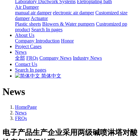
Laboratory Ductwork Systems
Eletroplating bath
Air Damper
manual air damper
electronic air damper
Customized size
damper
Actuator
Plastic sheets
Blowers & Water pumpers
Custromized pp
product
Search In pages
About Us
Company Introduction
Honor
Project Cases
News
全部
FRQs
Company News
Industry News
Contact Us
Search In pages
简体中文
News
HomePage
News
FRQs
电子产品生产企业采用两级碱喷淋塔对酸