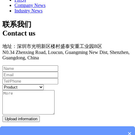
Company News
Industry News
联系我们
Contact us
地址：深圳市光明新区楼村盛泰安重工业园B区
N0.34 Zhenxing Road, Loucun, Guangming New Dist, Shenzhen,
Guangdong, China
Upload information
Hot Line：
0755-27093335
×