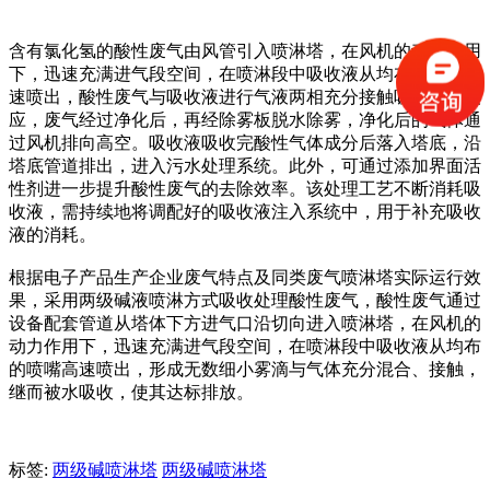
含有氯化氢的酸性废气由风管引入喷淋塔，在风机的动力作用
下，迅速充满进气段空间，在喷淋段中吸收液从均布的喷嘴高
速喷出，酸性废气与吸收液进行气液两相充分接触吸收中和反
应，废气经过净化后，再经除雾板脱水除雾，净化后的气体通
过风机排向高空。吸收液吸收完酸性气体成分后落入塔底，沿
塔底管道排出，进入污水处理系统。此外，可通过添加界面活
性剂进一步提升酸性废气的去除效率。该处理工艺不断消耗吸
收液，需持续地将调配好的吸收液注入系统中，用于补充吸收
液的消耗。
根据电子产品生产企业废气特点及同类废气喷淋塔实际运行效
果，采用两级碱液喷淋方式吸收处理酸性废气，酸性废气通过
设备配套管道从塔体下方进气口沿切向进入喷淋塔，在风机的
动力作用下，迅速充满进气段空间，在喷淋段中吸收液从均布
的喷嘴高速喷出，形成无数细小雾滴与气体充分混合、接触，
继而被水吸收，使其达标排放。
标签:
两级碱喷淋塔
两级碱喷淋塔