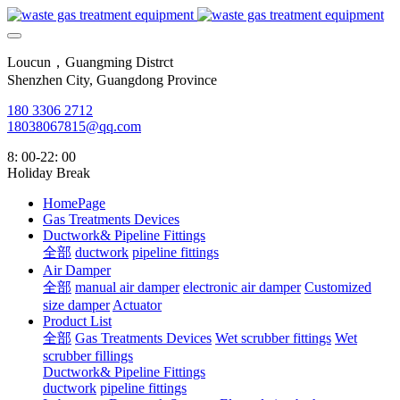
Loucun，Guangming Distrct
Shenzhen City, Guangdong Province
180 3306 2712
18038067815@qq.com
8: 00-22: 00
Holiday Break
HomePage
Gas Treatments Devices
Ductwork& Pipeline Fittings
全部
ductwork
pipeline fittings
Air Damper
全部
manual air damper
electronic air damper
Customized
size damper
Actuator
Product List
全部
Gas Treatments Devices
Wet scrubber fittings
Wet
scrubber fillings
Ductwork& Pipeline Fittings
ductwork
pipeline fittings