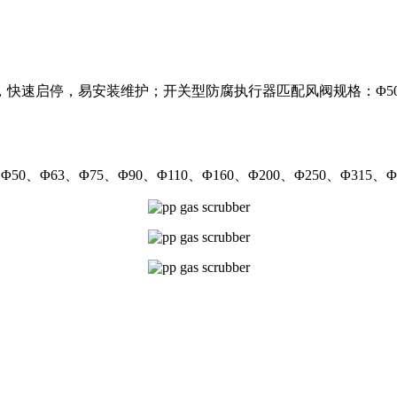
，易安装维护；开关型防腐执行器匹配风阀规格：Φ50、Φ63、Φ7
Φ63、Φ75、Φ90、Φ110、Φ160、Φ200、Φ250、Φ315、