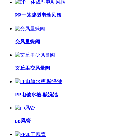
PP一体成型电动风阀
变风量蝶阀
文丘里变风量阀
PP电镀水槽-酸洗池
pp风管