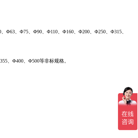
5、Φ90、Φ110、Φ160、Φ200、Φ250、Φ315、
Φ355、Φ400、Φ500等非标规格。