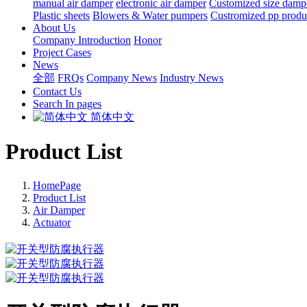
manual air damper
electronic air damper
Customized size damp
Plastic sheets
Blowers & Water pumpers
Custromized pp produ
About Us
Company Introduction
Honor
Project Cases
News
全部
FRQs
Company News
Industry News
Contact Us
Search In pages
简体中文
Product List
HomePage
Product List
Air Damper
Actuator