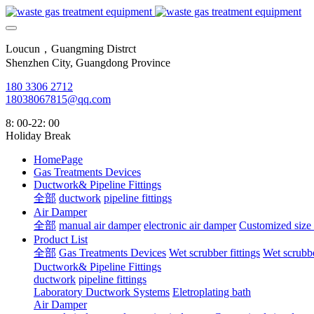
Loucun，Guangming Distrct
Shenzhen City, Guangdong Province
180 3306 2712
18038067815@qq.com
8: 00-22: 00
Holiday Break
HomePage
Gas Treatments Devices
Ductwork& Pipeline Fittings
全部
ductwork
pipeline fittings
Air Damper
全部
manual air damper
electronic air damper
Customized size
Product List
全部
Gas Treatments Devices
Wet scrubber fittings
Wet scrubbe
Ductwork& Pipeline Fittings
ductwork
pipeline fittings
Laboratory Ductwork Systems
Eletroplating bath
Air Damper