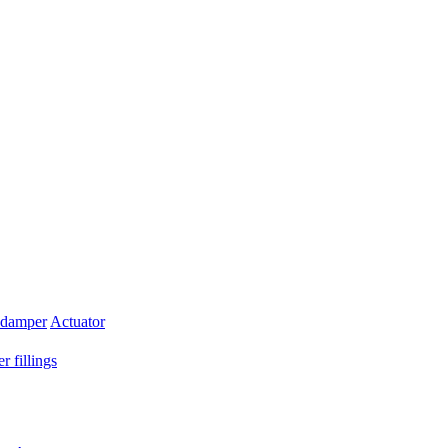
 damper
Actuator
r fillings