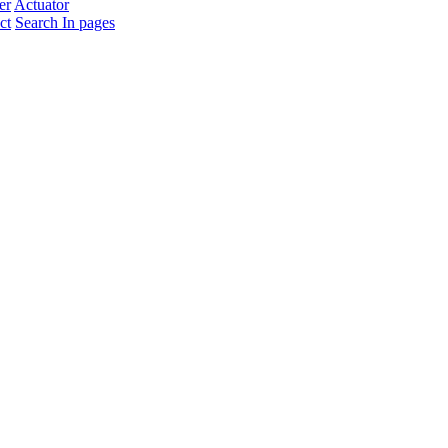
er
Actuator
ct
Search In pages