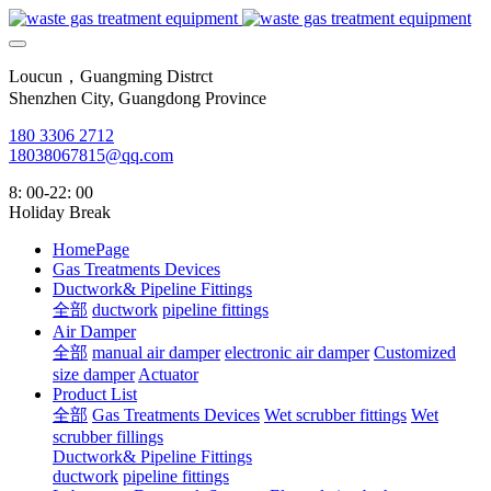
Loucun，Guangming Distrct
Shenzhen City, Guangdong Province
180 3306 2712
18038067815@qq.com
8: 00-22: 00
Holiday Break
HomePage
Gas Treatments Devices
Ductwork& Pipeline Fittings
全部
ductwork
pipeline fittings
Air Damper
全部
manual air damper
electronic air damper
Customized
size damper
Actuator
Product List
全部
Gas Treatments Devices
Wet scrubber fittings
Wet
scrubber fillings
Ductwork& Pipeline Fittings
ductwork
pipeline fittings