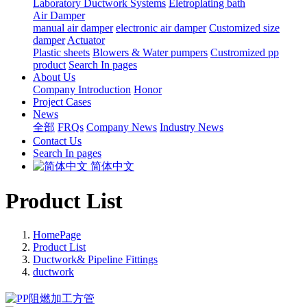
Laboratory Ductwork Systems
Eletroplating bath
Air Damper
manual air damper
electronic air damper
Customized size
damper
Actuator
Plastic sheets
Blowers & Water pumpers
Custromized pp
product
Search In pages
About Us
Company Introduction
Honor
Project Cases
News
全部
FRQs
Company News
Industry News
Contact Us
Search In pages
简体中文
Product List
HomePage
Product List
Ductwork& Pipeline Fittings
ductwork