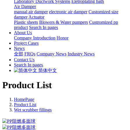
Laboratory Ductwork Systems
Eletroplating bath
Air Damper
manual air damper
electronic air damper
Customized size
damper
Actuator
Plastic sheets
Blowers & Water pumpers
Custromized pp
product
Search In pages
About Us
Company Introduction
Honor
Project Cases
News
全部
FRQs
Company News
Industry News
Contact Us
Search In pages
简体中文
Product List
HomePage
Product List
Wet scrubber fillings