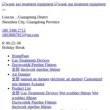
Loucun，Guangming Distrct
Shenzhen City, Guangdong Province
180 3306 2712
18038067815@qq.com
8: 00-22: 00
Holiday Break
HomePage
Gas Treatments Devices
Ductwork& Pipeline Fittings
全部
ductwork
pipeline fittings
Air Damper
全部
manual air damper
electronic air damper
Customized
size damper
Actuator
Product List
全部
Gas Treatments Devices
Wet scrubber fittings
Wet
scrubber fillings
Ductwork& Pipeline Fittings
ductwork
pipeline fittings