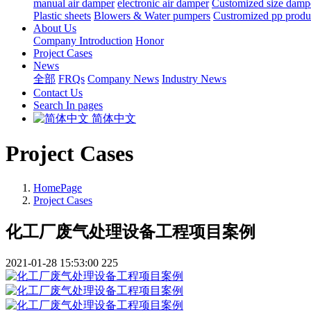
manual air damper
electronic air damper
Customized size damp
Plastic sheets
Blowers & Water pumpers
Custromized pp produ
About Us
Company Introduction
Honor
Project Cases
News
全部
FRQs
Company News
Industry News
Contact Us
Search In pages
简体中文
Project Cases
HomePage
Project Cases
化工厂废气处理设备工程项目案例
2021-01-28 15:53:00
225