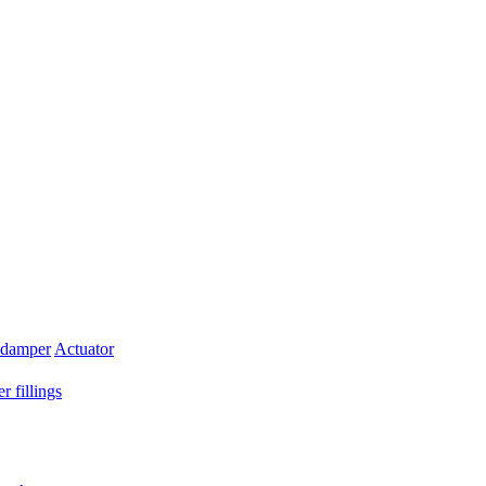
 damper
Actuator
r fillings