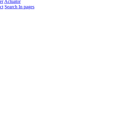
er
Actuator
ct
Search In pages