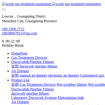
Loucun，Guangming Distrct
Shenzhen City, Guangdong Province
180 3306 2712
18038067815@qq.com
8: 00-22: 00
Holiday Break
HomePage
Gas Treatments Devices
Ductwork& Pipeline Fittings
全部
ductwork
pipeline fittings
Air Damper
全部
manual air damper
electronic air damper
Customized size
Product List
全部
Gas Treatments Devices
Wet scrubber fittings
Wet scrubbe
Ductwork& Pipeline Fittings
ductwork
pipeline fittings
Laboratory Ductwork Systems
Eletroplating bath
Air Damper